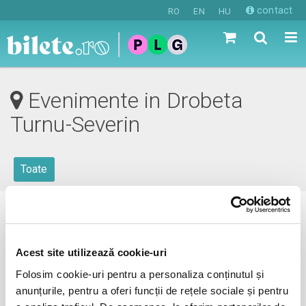
contact
RO
EN
HU
Evenimente in Drobeta
Turnu-Severin
Toate
0 evenimente in viitorul apropiat
revino mai tarziu
Acest site utilizează cookie-uri
Folosim cookie-uri pentru a personaliza conținutul și
anunțurile, pentru a oferi funcții de rețele sociale și pentru
anunta-ma pe email cand apare urmatorul eveniment la