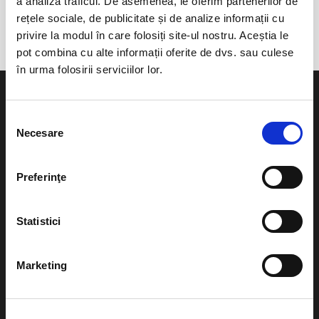
a analiza traficul. De asemenea, le oferim partenerilor de
Drobeta Turnu-Severin
rețele sociale, de publicitate și de analize informații cu
privire la modul în care folosiți site-ul nostru. Aceștia le
pot combina cu alte informații oferite de dvs. sau culese
în urma folosirii serviciilor lor.
Selecția
Necesare
consimțământului
Evenimente
Ajutor
Preferinţe
Teatru
Cum comand bilete?
Concerte si
Statistici
festivaluri
Plata online sau cash
Sport
Marketing
eBilet printat acasa
Pentru copii
Cultura
Livrare prin curier
Diverse