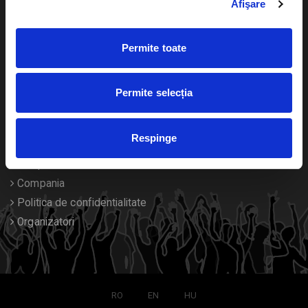
Afişare
Calendar
Returnare bilete
Permite toate
Duplicare bilete
Despre noi
Permite selecția
Contact
Respinge
Termeni si conditii
Despre Cookies
Compania
Politica de confidentialitate
Organizatori
RO
EN
HU