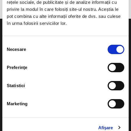
rețele sociale, de publicitate și de analize informații cu
privire la modul în care folosiți site-ul nostru. Aceștia le
pot combina cu alte informații oferite de dvs. sau culese
în urma folosirii serviciilor lor.
Selecția
Necesare
consimțământului
Evenimente
Ajutor
Teatru
Preferinţe
Cum comand bilete?
Concerte si
festivaluri
Plata online sau cash
Statistici
Sport
eBilet printat acasa
Pentru copii
Marketing
Cultura
Livrare prin curier
Diverse
Calendar
Afişare
Returnare bilete