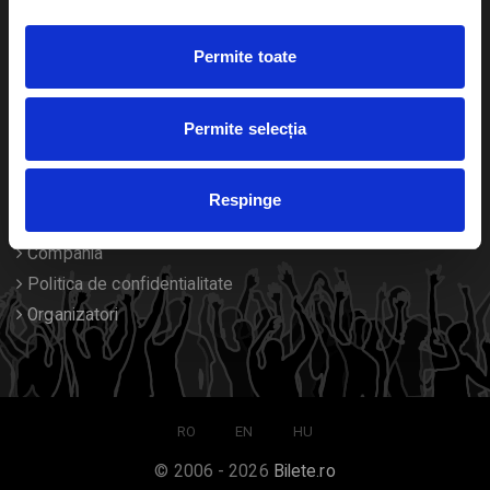
Duplicare bilete
Permite toate
Despre noi
Permite selecția
Contact
Termeni si conditii
Respinge
Despre Cookies
Compania
Politica de confidentialitate
Organizatori
RO
EN
HU
© 2006 - 2026
Bilete.ro