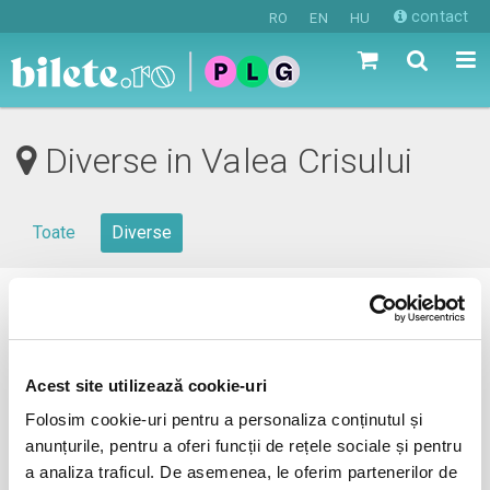
contact
RO
EN
HU
Diverse in Valea Crisului
Toate
Diverse
0 evenimente in viitorul apropiat
revino mai tarziu
Acest site utilizează cookie-uri
Folosim cookie-uri pentru a personaliza conținutul și
anunțurile, pentru a oferi funcții de rețele sociale și pentru
anunta-ma pe email cand apare urmatorul eveniment la
a analiza traficul. De asemenea, le oferim partenerilor de
Valea Crisului