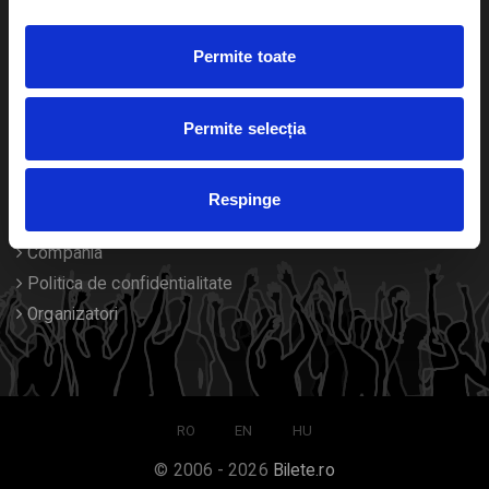
Duplicare bilete
Permite toate
Despre noi
Permite selecția
Contact
Termeni si conditii
Respinge
Despre Cookies
Compania
Politica de confidentialitate
Organizatori
RO
EN
HU
© 2006 - 2026
Bilete.ro