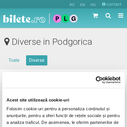
contact
RO
EN
HU
Diverse in Podgorica
Toate
Diverse
0 evenimente in viitorul apropiat
revino mai tarziu
Acest site utilizează cookie-uri
Folosim cookie-uri pentru a personaliza conținutul și
anunțurile, pentru a oferi funcții de rețele sociale și pentru
anunta-ma pe email cand apare urmatorul eveniment la
a analiza traficul. De asemenea, le oferim partenerilor de
Podgorica