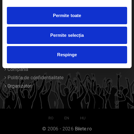
Duplicare bilete
Permite toate
Despre noi
Permite selecția
Contact
Termeni si conditii
Respinge
Despre Cookies
Compania
Politica de confidentialitate
Organizatori
RO
EN
HU
© 2006 - 2026
Bilete.ro