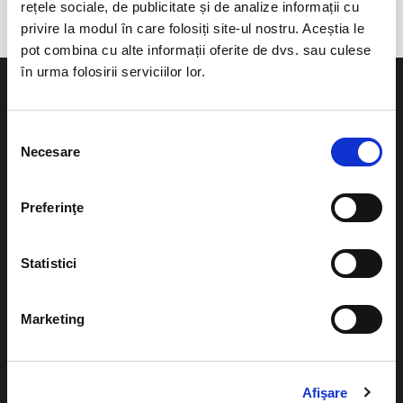
rețele sociale, de publicitate și de analize informații cu
privire la modul în care folosiți site-ul nostru. Aceștia le
pot combina cu alte informații oferite de dvs. sau culese
în urma folosirii serviciilor lor.
Selecția
Necesare
consimțământului
Evenimente
Ajutor
Teatru
Preferinţe
Cum comand bilete?
Concerte si
festivaluri
Plata online sau cash
Statistici
Sport
eBilet printat acasa
Pentru copii
Marketing
Cultura
Livrare prin curier
Diverse
Calendar
Afişare
Returnare bilete