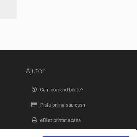
Ajutor
Cum comand bilete?
Plata online sau cash
eBilet printat acasa
Livrare prin curier