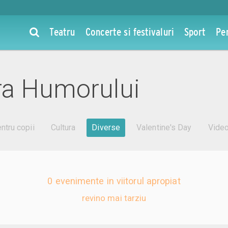
Teatru
Concerte si festivaluri
Sport
Pe
ra Humorului
ntru copii
Cultura
Diverse
Valentine's Day
Vide
0 evenimente in viitorul apropiat
revino mai tarziu