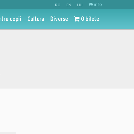
info
RO
EN
HU
ntru copii
Cultura
Diverse
0 bilete
o