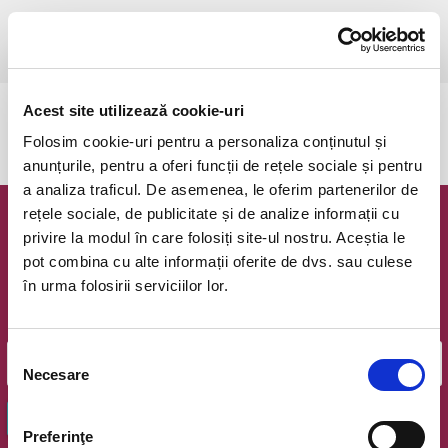
sâmbătă, 2 august 2025 ora 21:30
Bucuresti, Arena Nationala
vezi pe harta
Acest site utilizează cookie-uri
Evenimentul a expirat.
Folosim cookie-uri pentru a personaliza conținutul și
anunțurile, pentru a oferi funcții de rețele sociale și pentru
a analiza traficul. De asemenea, le oferim partenerilor de
rețele sociale, de publicitate și de analize informații cu
Newsletter @ Bilete.ro
privire la modul în care folosiți site-ul nostru. Aceștia le
pot combina cu alte informații oferite de dvs. sau culese
Oferte exclusive si o editie saptamanala cu cele mai noi
în urma folosirii serviciilor lor.
evenimente.
Email
Selecția
Necesare
consimțământului
OK
Preferinţe