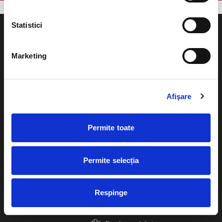
Statistici
Marketing
Evenimente
Ajutor
Teatru
Afişare
Cum comand bilete?
Concerte si
festivaluri
Plata online sau cash
Permite toate
Sport
eBilet printat acasa
Pentru copii
Permite selecția
Cultura
Livrare prin curier
Diverse
Respinge
Calendar
Returnare bilete