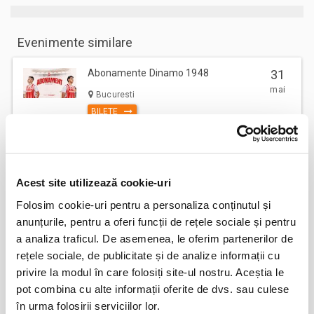
Evenimente similare
Abonamente Dinamo 1948
31
mai
Bucuresti
BILETE
Abonamente FC Bihor Oradea
01
Acest site utilizează cookie-uri
iun
Oradea
Folosim cookie-uri pentru a personaliza conținutul și
BILETE
anunțurile, pentru a oferi funcții de rețele sociale și pentru
a analiza traficul. De asemenea, le oferim partenerilor de
rețele sociale, de publicitate și de analize informații cu
Abonamente FC Bacau
03
privire la modul în care folosiți site-ul nostru. Aceștia le
iul
Bacau
pot combina cu alte informații oferite de dvs. sau culese
BILETE
în urma folosirii serviciilor lor.