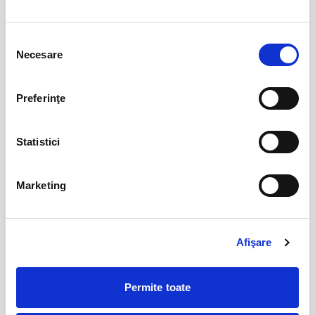
Parking FC Вacau
04
Selecția
Necesare
iul
consimțământului
Bacau
BILETE
Preferinţe
Abonamente Politehnica Timisoara
09
Statistici
iul
Timisoara
BILETE
Marketing
Abonamente Cetatea 1932 Suceava
27
Afişare
iul
Suceava
BILETE
Permite toate