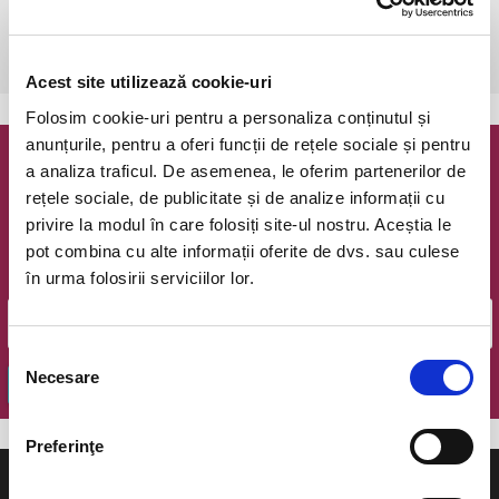
Piatra Neamt, Teatrul Tineretului, Sala Mare
vezi pe harta
 Recomandare de vârstă: 12 ani
Acest site utilizează cookie-uri
Folosim cookie-uri pentru a personaliza conținutul și
anunțurile, pentru a oferi funcții de rețele sociale și pentru
a analiza traficul. De asemenea, le oferim partenerilor de
Newsletter @ Bilete.ro
rețele sociale, de publicitate și de analize informații cu
privire la modul în care folosiți site-ul nostru. Aceștia le
Oferte exclusive si o editie saptamanala cu cele mai noi
evenimente.
pot combina cu alte informații oferite de dvs. sau culese
în urma folosirii serviciilor lor.
Email
Selecția
Necesare
consimțământului
OK
Preferinţe