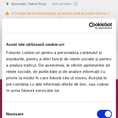
Bucuresti, Teatrul Roșu
vezi pe harta
 În funcție de ora de începere, accesul în sală se poate face cu o 
oră / cu 40 de minute mai devreme, fiind permis cu până la 10 minute 
înainte de spectacol. Așezarea se realizează la mese de 2 (nr. limitat), 3 
sau 4 locuri, în regim de teatru-cafenea (în funcție de disponibilitatea 
de la fața locului, există posibilitatea împărțirii mesei cu alte persoane). 
Informații suplimentare, la nr. de telefon 0773 825 249.
Acest site utilizează cookie-uri
Folosim cookie-uri pentru a personaliza conținutul și
anunțurile, pentru a oferi funcții de rețele sociale și pentru
Evenimentul a expirat.
a analiza traficul. De asemenea, le oferim partenerilor de
rețele sociale, de publicitate și de analize informații cu
privire la modul în care folosiți site-ul nostru. Aceștia le
pot combina cu alte informații oferite de dvs. sau culese
în urma folosirii serviciilor lor.
Newsletter @ Bilete.ro
Oferte exclusive si o editie saptamanala cu cele mai noi
evenimente.
Selecția
Necesare
consimțământului
Email