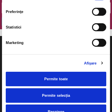
Preferinţe
OK
Statistici
Marketing
Afişare
Evenimente
Ajutor
Teatru
Permite toate
Cum comand bilete?
Concerte si
festivaluri
Plata online sau cash
Permite selecția
Sport
eBilet printat acasa
Pentru copii
Respinge