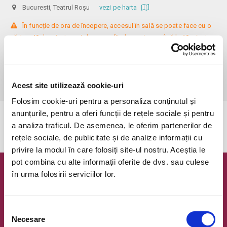
Bucuresti, Teatrul Roșu
vezi pe harta
 În funcție de ora de începere, accesul în sală se poate face cu o 
oră / cu 40 de minute mai devreme, fiind permis cu până la 10 minute 
înainte de spectacol. Așezarea se realizează la mese de 2 (nr. limitat), 3 
sau 4 locuri, în regim de teatru-cafenea (în funcție de disponibilitatea 
de la fața locului, există posibilitatea împărțirii mesei cu alte persoane). 
Informații suplimentare, la nr. de telefon 0773 825 249.
Acest site utilizează cookie-uri
Folosim cookie-uri pentru a personaliza conținutul și
anunțurile, pentru a oferi funcții de rețele sociale și pentru
Evenimentul a expirat.
a analiza traficul. De asemenea, le oferim partenerilor de
rețele sociale, de publicitate și de analize informații cu
privire la modul în care folosiți site-ul nostru. Aceștia le
pot combina cu alte informații oferite de dvs. sau culese
în urma folosirii serviciilor lor.
Newsletter @ Bilete.ro
Oferte exclusive si o editie saptamanala cu cele mai noi
evenimente.
Selecția
Necesare
consimțământului
Email