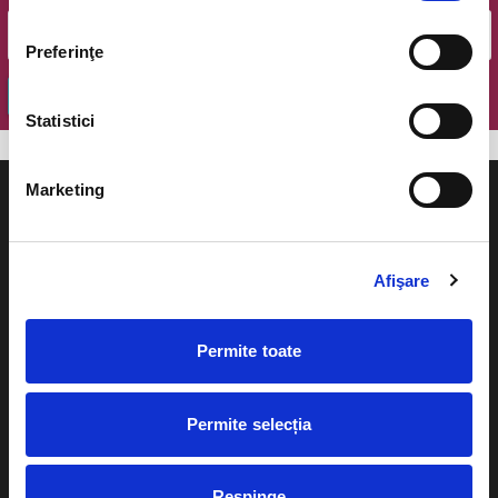
Preferinţe
OK
Statistici
Marketing
Afişare
Evenimente
Ajutor
Teatru
Permite toate
Cum comand bilete?
Concerte si
festivaluri
Plata online sau cash
Permite selecția
Sport
eBilet printat acasa
Pentru copii
Respinge