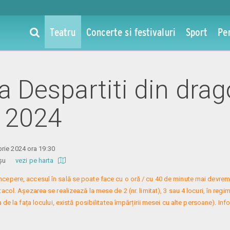
Teatru
Concerte si festivaluri
Sport
Pe
la Despartiti din drag
 2024
rie 2024 ora 19:30
 Roșu
vezi pe harta
 începere, accesul în sală se poate face cu o oră / cu 40 de minute mai devreme
col. Așezarea se realizează la mese de 2 (nr. limitat), 3 sau 4 locuri, în regim
 de la fața locului, există posibilitatea împărțirii mesei cu alte persoane). Infor