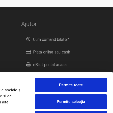
Ajutor
Cum comand bilete?
Plata online sau cash
eBilet printat acasa
Livrare prin curier
Permite toate
Returnare bilete
le sociale și
e și de
Permite selecția
u alte
Duplicare bilete