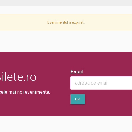
Evenimentul a expirat.
Email
lete.ro
cele mai noi evenimente.
OK