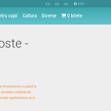
info
RO
EN
HU
ntru copii
Cultura
Diverse
0 bilete
oste -
, fiind permis cu până la 
 de teatru-cafenea (în 
mații suplimentare, la nr. 