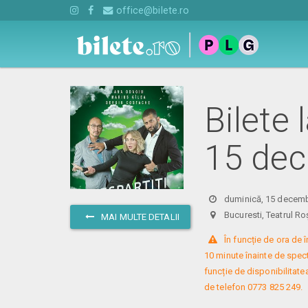
office@bilete.ro
Bilete 
15 dec
duminică, 15 decemb
Bucuresti, Teatrul
MAI MULTE DETALII
 În funcție de ora de
10 minute înainte de specta
funcție de disponibilitatea
de telefon 0773 825 249.