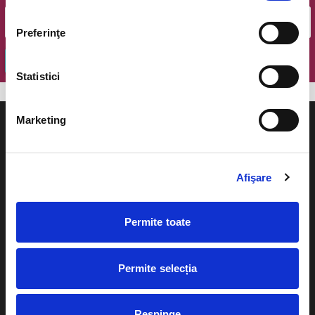
Preferinţe
OK
Statistici
Marketing
Afişare
Evenimente
Ajutor
Teatru
Permite toate
Cum comand bilete?
Concerte si
festivaluri
Plata online sau cash
Permite selecția
Sport
eBilet printat acasa
Pentru copii
Respinge