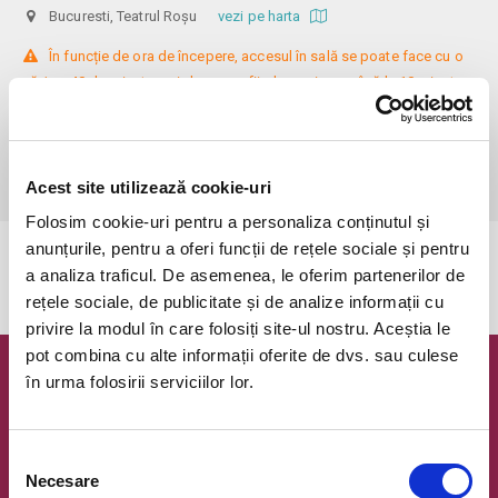
Bucuresti, Teatrul Roșu
vezi pe harta
 În funcție de ora de începere, accesul în sală se poate face cu o 
oră / cu 40 de minute mai devreme, fiind permis cu până la 10 minute 
înainte de spectacol. Așezarea se realizează la mese de 2 (nr. limitat), 3 
sau 4 locuri, în regim de teatru-cafenea (în funcție de disponibilitatea 
de la fața locului, există posibilitatea împărțirii mesei cu alte persoane). 
Informații suplimentare, la nr. de telefon 0773 825 249.
Acest site utilizează cookie-uri
Folosim cookie-uri pentru a personaliza conținutul și
anunțurile, pentru a oferi funcții de rețele sociale și pentru
Evenimentul a expirat.
a analiza traficul. De asemenea, le oferim partenerilor de
rețele sociale, de publicitate și de analize informații cu
privire la modul în care folosiți site-ul nostru. Aceștia le
pot combina cu alte informații oferite de dvs. sau culese
în urma folosirii serviciilor lor.
Newsletter @ Bilete.ro
Oferte exclusive si o editie saptamanala cu cele mai noi
evenimente.
Selecția
Necesare
consimțământului
Email