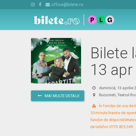
office@bilete.ro
Bilete 
13 apr
duminică, 13 aprilie 
Bucuresti, Teatrul
MAI MULTE DETALII
 În funcție de ora de
10 minute înainte de specta
funcție de disponibilitatea
de telefon 0773 825 249.