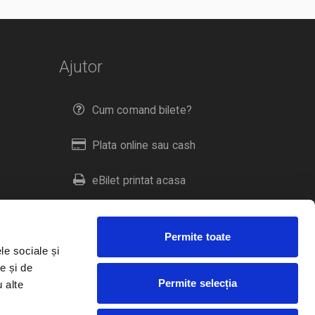
Ajutor
Cum comand bilete?
Plata online sau cash
eBilet printat acasa
Livrare prin curier
Permite toate
Returnare bilete
le sociale și
e și de
Permite selecția
u alte
Duplicare bilete