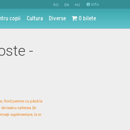
info
RO
EN
HU
ntru copii
Cultura
Diverse
0 bilete
oste -
, fiind permis cu până la 
 de teatru-cafenea (în 
mații suplimentare, la nr. 