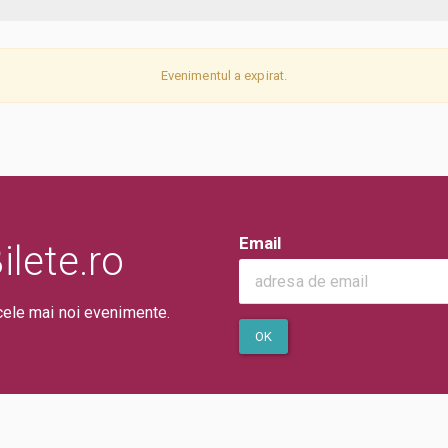
Evenimentul a expirat.
Email
lete.ro
cele mai noi evenimente.
OK