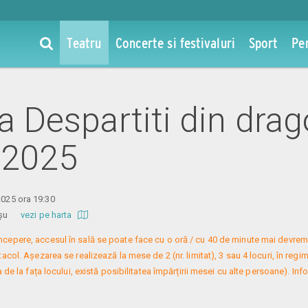
Teatru
Concerte si festivaluri
Sport
Pe
la Despartiti din drag
 2025
2025 ora 19:30
 Roșu
vezi pe harta
 începere, accesul în sală se poate face cu o oră / cu 40 de minute mai devreme
col. Așezarea se realizează la mese de 2 (nr. limitat), 3 sau 4 locuri, în regim
 de la fața locului, există posibilitatea împărțirii mesei cu alte persoane). Infor