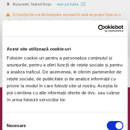
Bucuresti, Teatrul Roșu
vezi pe harta
 În funcție de ora de începere, accesul în sală se poate face cu o 
oră / cu 40 de minute mai devreme, fiind permis cu până la 10 minute 
înainte de spectacol. Așezarea se realizează la mese de 2 (nr. limitat), 3 
sau 4 locuri, în regim de teatru-cafenea (în funcție de disponibilitatea 
de la fața locului, există posibilitatea împărțirii mesei cu alte persoane). 
Informații suplimentare, la nr. de telefon 0773 825 249.
Acest site utilizează cookie-uri
Folosim cookie-uri pentru a personaliza conținutul și
anunțurile, pentru a oferi funcții de rețele sociale și pentru
Evenimentul a expirat.
a analiza traficul. De asemenea, le oferim partenerilor de
rețele sociale, de publicitate și de analize informații cu
privire la modul în care folosiți site-ul nostru. Aceștia le
pot combina cu alte informații oferite de dvs. sau culese
în urma folosirii serviciilor lor.
Newsletter @ Bilete.ro
Oferte exclusive si o editie saptamanala cu cele mai noi
evenimente.
Selecția
Necesare
consimțământului
Email