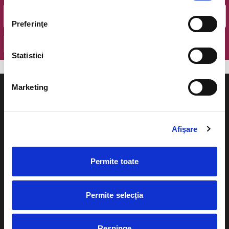
Preferinţe
OK
Statistici
Marketing
Afişare
Evenimente
Ajutor
Teatru
Permite toate
Cum comand bilete?
Concerte si
festivaluri
Plata online sau cash
Permite selecția
Sport
eBilet printat acasa
Pentru copii
Respinge