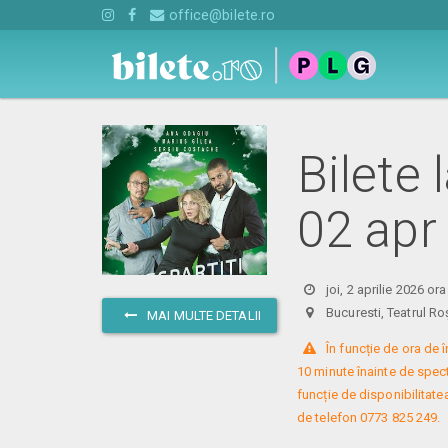
office@bilete.ro
Bilete 
02 apr
joi, 2 aprilie 2026 or
Bucuresti, Teatrul
MAI MULTE DETALII
 În funcție de ora de
10 minute înainte de specta
funcție de disponibilitatea
de telefon 0773 825 249.