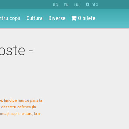
info
RO
EN
HU
ntru copii
Cultura
Diverse
0 bilete
oste -
, fiind permis cu până la 
 de teatru-cafenea (în 
mații suplimentare, la nr. 