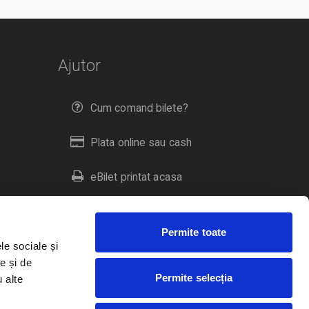
Ajutor
Cum comand bilete?
Plata online sau cash
eBilet printat acasa
Livrare prin curier
Permite toate
Returnare bilete
le sociale și
e și de
Permite selecția
u alte
Duplicare bilete