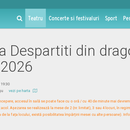
Teatru
Concerte si festivaluri
Sport
Pe
la Despartiti din drag
 2026
a 19:30
 Roșu
vezi pe harta
 începere, accesul în sală se poate face cu o oră / cu 40 de minute mai devreme
col. Așezarea se realizează la mese de 2 (nr. limitat), 3 sau 4 locuri, în regim
 de la fața locului, există posibilitatea împărțirii mesei cu alte persoane). Infor