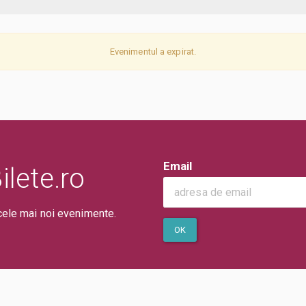
Evenimentul a expirat.
Email
lete.ro
cele mai noi evenimente.
OK