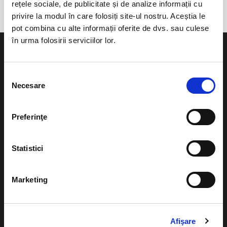
rețele sociale, de publicitate și de analize informații cu
privire la modul în care folosiți site-ul nostru. Aceștia le
pot combina cu alte informații oferite de dvs. sau culese
în urma folosirii serviciilor lor.
Selecția
Necesare
consimțământului
Evenimente
Ajutor
Teatru
Preferinţe
Cum comand bilete?
Concerte si
festivaluri
Plata online sau cash
Statistici
Sport
eBilet printat acasa
Pentru copii
Marketing
Cultura
Livrare prin curier
Diverse
Calendar
Afişare
Returnare bilete