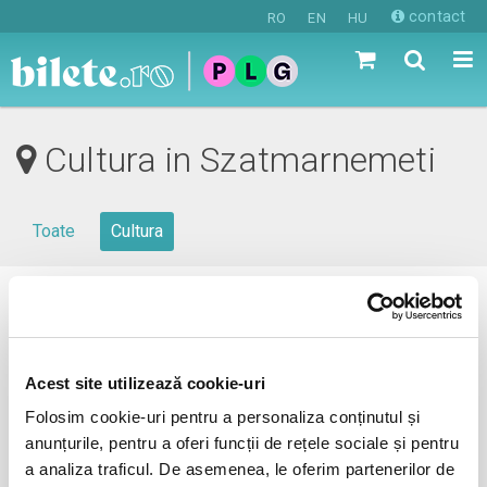
contact
RO
EN
HU
Cultura in Szatmarnemeti
Toate
Cultura
0 evenimente in viitorul apropiat
revino mai tarziu
Acest site utilizează cookie-uri
Folosim cookie-uri pentru a personaliza conținutul și
anunțurile, pentru a oferi funcții de rețele sociale și pentru
anunta-ma pe email cand apare urmatorul eveniment la
a analiza traficul. De asemenea, le oferim partenerilor de
Szatmarnemeti