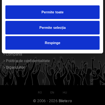
Duplicare bilete
Permite toate
Despre noi
Permite selecția
Contact
Termeni si conditii
Respinge
Despre Cookies
Compania
Politica de confidentialitate
Organizatori
RO
EN
HU
© 2006 - 2026
Bilete.ro