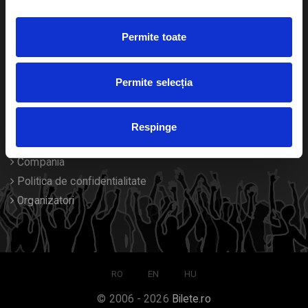
Duplicare bilete
Permite toate
Despre noi
Permite selecția
Contact
Termeni si conditii
Respinge
Despre Cookies
Compania
Politica de confidentialitate
Organizatori
RO
EN
HU
© 2006 - 2026
Bilete.ro