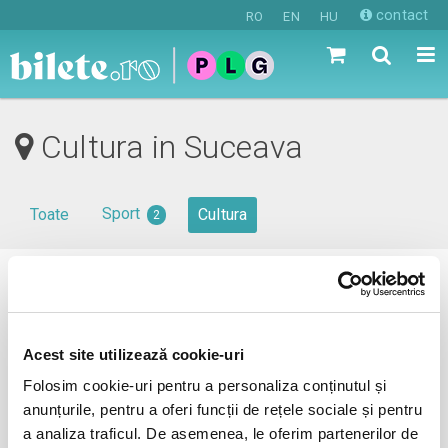
contact
RO
EN
HU
Cultura in Suceava
Sport
Toate
Cultura
2
0 evenimente in viitorul apropiat
revino mai tarziu
Acest site utilizează cookie-uri
Folosim cookie-uri pentru a personaliza conținutul și
anunțurile, pentru a oferi funcții de rețele sociale și pentru
anunta-ma pe email cand apare urmatorul eveniment la
a analiza traficul. De asemenea, le oferim partenerilor de
Suceava