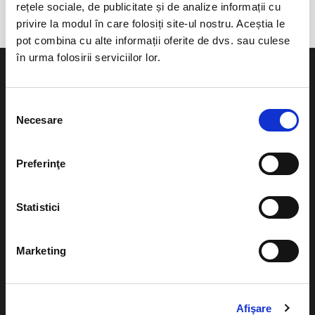
rețele sociale, de publicitate și de analize informații cu
privire la modul în care folosiți site-ul nostru. Aceștia le
pot combina cu alte informații oferite de dvs. sau culese
în urma folosirii serviciilor lor.
Selecția
Necesare
consimțământului
Evenimente
Ajutor
Teatru
Preferinţe
Cum comand bilete?
Concerte si
festivaluri
Plata online sau cash
Statistici
Sport
eBilet printat acasa
Pentru copii
Marketing
Cultura
Livrare prin curier
Diverse
Afişare
Calendar
Returnare bilete