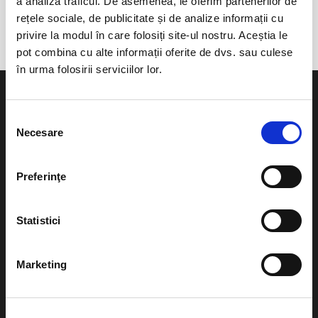
a analiza traficul. De asemenea, le oferim partenerilor de
Odorheiu Secuiesc
rețele sociale, de publicitate și de analize informații cu
privire la modul în care folosiți site-ul nostru. Aceștia le
pot combina cu alte informații oferite de dvs. sau culese
în urma folosirii serviciilor lor.
Selecția
Necesare
consimțământului
Evenimente
Ajutor
Preferinţe
Teatru
Cum comand bilete?
Concerte si
Statistici
festivaluri
Plata online sau cash
Sport
Marketing
eBilet printat acasa
Pentru copii
Cultura
Livrare prin curier
Diverse