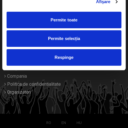
Afişare
Calendar
Returnare bilete
Permite toate
Duplicare bilete
Despre noi
Permite selecția
Contact
Respinge
Termeni si conditii
Despre Cookies
Compania
Politica de confidentialitate
Organizatori
RO
EN
HU