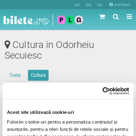
contact
RO
EN
HU
Cultura in Odorheiu
Secuiesc
Toate
Cultura
0 evenimente in viitorul apropiat
revino mai tarziu
Acest site utilizează cookie-uri
Folosim cookie-uri pentru a personaliza conținutul și
anunțurile, pentru a oferi funcții de rețele sociale și pentru
anunta-ma pe email cand apare urmatorul eveniment la