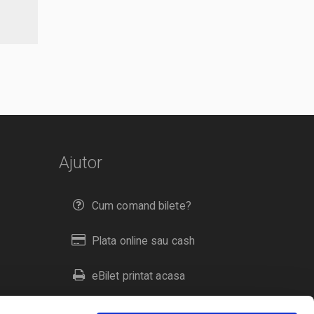
Ajutor
Cum comand bilete?
Plata online sau cash
eBilet printat acasa
Livrare prin curier