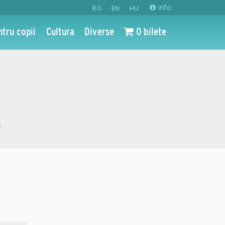
info
RO
EN
HU
ntru copii
Cultura
Diverse
0 bilete
o