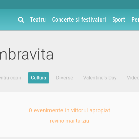
Teatru
Concerte si festivaluri
Sport
Pe
mbravita
ntru copii
Cultura
Diverse
Valentine's Day
Vide
0 evenimente in viitorul apropiat
revino mai tarziu