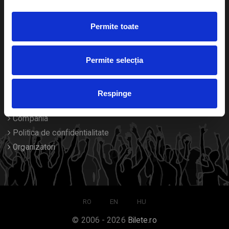
Duplicare bilete
Permite toate
Despre noi
Permite selecția
Contact
Termeni si conditii
Respinge
Despre Cookies
Compania
Politica de confidentialitate
Organizatori
RO
EN
HU
© 2006 - 2026
Bilete.ro