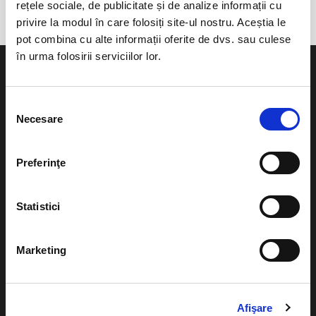
rețele sociale, de publicitate și de analize informații cu
privire la modul în care folosiți site-ul nostru. Aceștia le
pot combina cu alte informații oferite de dvs. sau culese
în urma folosirii serviciilor lor.
Selecția
Necesare
consimțământului
Evenimente
Ajutor
Teatru
Preferinţe
Cum comand bilete?
Concerte si
festivaluri
Plata online sau cash
Statistici
Sport
eBilet printat acasa
Pentru copii
Marketing
Cultura
Livrare prin curier
Diverse
Calendar
Afişare
Returnare bilete