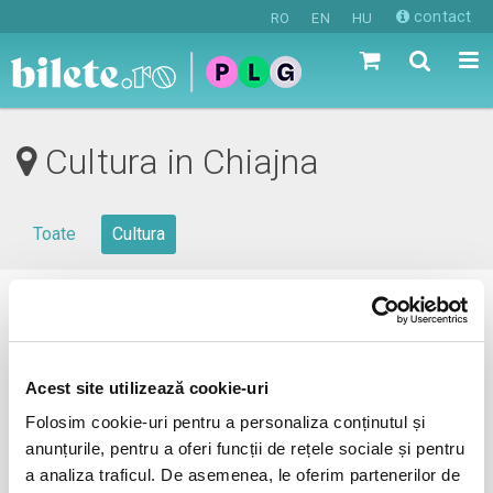
contact
RO
EN
HU
Cultura in Chiajna
Toate
Cultura
0 evenimente in viitorul apropiat
revino mai tarziu
Acest site utilizează cookie-uri
Folosim cookie-uri pentru a personaliza conținutul și
anunțurile, pentru a oferi funcții de rețele sociale și pentru
anunta-ma pe email cand apare urmatorul eveniment la
a analiza traficul. De asemenea, le oferim partenerilor de
Chiajna