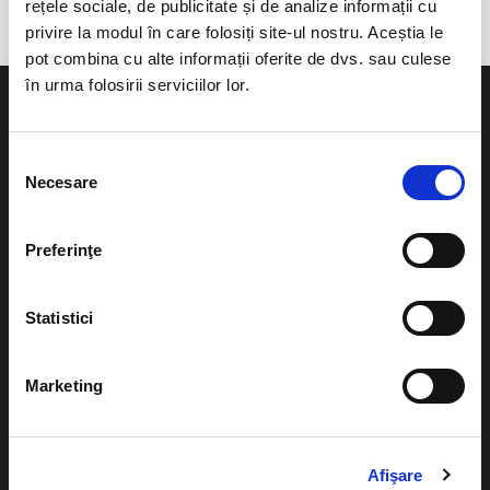
rețele sociale, de publicitate și de analize informații cu
privire la modul în care folosiți site-ul nostru. Aceștia le
pot combina cu alte informații oferite de dvs. sau culese
în urma folosirii serviciilor lor.
Selecția
Necesare
consimțământului
Evenimente
Ajutor
Teatru
Preferinţe
Cum comand bilete?
Concerte si
festivaluri
Plata online sau cash
Statistici
Sport
eBilet printat acasa
Pentru copii
Marketing
Cultura
Livrare prin curier
Diverse
Calendar
Returnare bilete
Afişare