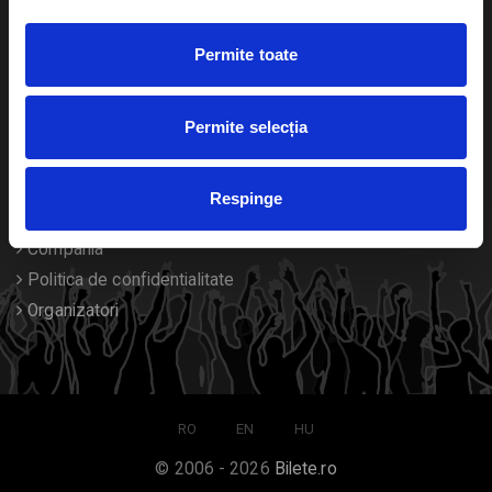
Duplicare bilete
Permite toate
Despre noi
Permite selecția
Contact
Termeni si conditii
Respinge
Despre Cookies
Compania
Politica de confidentialitate
Organizatori
RO
EN
HU
© 2006 - 2026
Bilete.ro