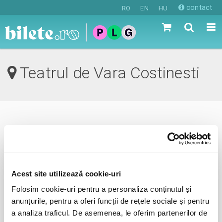
contact
RO
EN
HU
Teatrul de Vara Costinesti
0 evenimente in viitorul apropiat
revino mai tarziu
Acest site utilizează cookie-uri
Folosim cookie-uri pentru a personaliza conținutul și
anunta-ma pe email cand apare urmatorul eveniment la
anunțurile, pentru a oferi funcții de rețele sociale și pentru
Teatrul de Vara
a analiza traficul. De asemenea, le oferim partenerilor de