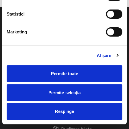
Statistici
Marketing
Evenimente
Ajutor
Teatru
Afişare
Cum comand bilete?
Concerte si
festivaluri
Plata online sau cash
Permite toate
Sport
eBilet printat acasa
Pentru copii
Permite selecția
Cultura
Livrare prin curier
Diverse
Respinge
Calendar
Returnare bilete