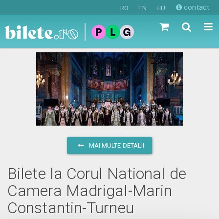
contact
RO
EN
HU
MAI MULTE DETALII
Bilete la Corul National de
Camera Madrigal-Marin
Constantin-Turneu