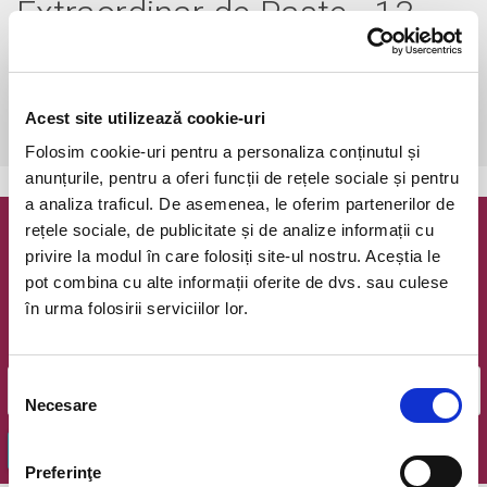
Extraordinar de Paste - 13
apr 2022
miercuri, 13 aprilie 2022 ora 19:00
Acest site utilizează cookie-uri
Arad, Filarmonica Arad
vezi pe harta
Folosim cookie-uri pentru a personaliza conținutul și
anunțurile, pentru a oferi funcții de rețele sociale și pentru
a analiza traficul. De asemenea, le oferim partenerilor de
rețele sociale, de publicitate și de analize informații cu
Newsletter @ Bilete.ro
privire la modul în care folosiți site-ul nostru. Aceștia le
pot combina cu alte informații oferite de dvs. sau culese
Oferte exclusive si o editie saptamanala cu cele mai noi
în urma folosirii serviciilor lor.
evenimente.
Email
Selecția
Necesare
consimțământului
OK
Preferinţe