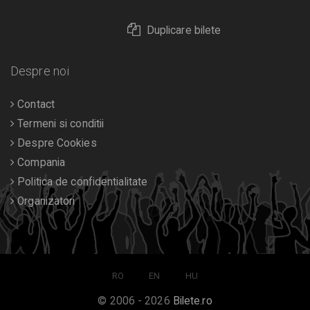
Duplicare bilete
Despre noi
Contact
Termeni si conditii
Despre Cookies
Compania
Politica de confidentialitate
Organizatori
RO
EN
HU
© 2006 - 2026
Bilete.ro