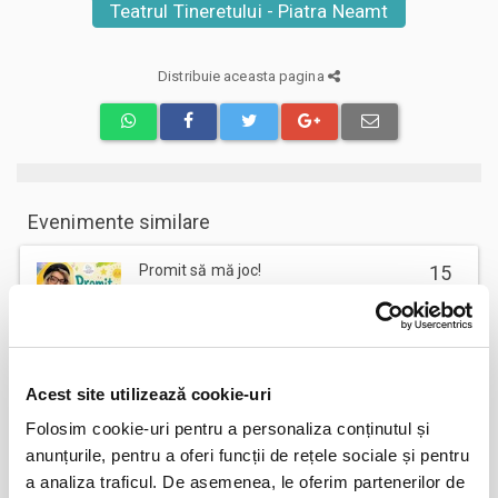
Teatrul Tineretului - Piatra Neamt
Distribuie aceasta pagina
Evenimente similare
Promit să mă joc!
15
aug
Bucuresti
BILETE
Acest site utilizează cookie-uri
Cealalta soție
16
Folosim cookie-uri pentru a personaliza conținutul și
aug
anunțurile, pentru a oferi funcții de rețele sociale și pentru
Bucuresti
a analiza traficul. De asemenea, le oferim partenerilor de