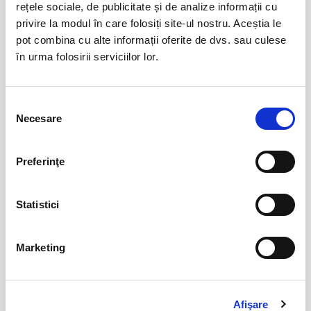
BILETE
rețele sociale, de publicitate și de analize informații cu
privire la modul în care folosiți site-ul nostru. Aceștia le
pot combina cu alte informații oferite de dvs. sau culese
Femei bune pentru barbati nebuni
22
în urma folosirii serviciilor lor.
aug
Bucuresti
BILETE
Selecția
Necesare
consimțământului
Fanteziile sotului meu
23
Preferinţe
aug
Bucuresti
BILETE
Statistici
Marketing
Iubire dublu distilata
29
aug
Bucuresti
BILETE
Afişare