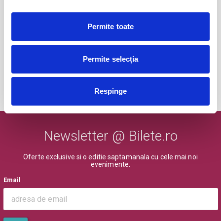
Faust de Johann Wolfgang von
05
Permite toate
Goethe
sept
Bucuresti
Permite selecția
BILETE
Respinge
MAI MULTE DIN TEATRU
Newsletter @ Bilete.ro
Oferte exclusive si o editie saptamanala cu cele mai noi
evenimente.
Email