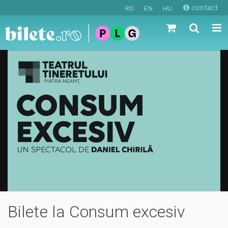
contact
RO
EN
HU
Bilete la Consum excesiv