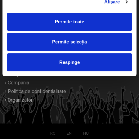
Afişare
Calendar
Returnare bilete
Permite toate
Duplicare bilete
Despre noi
Permite selecția
Contact
Respinge
Termeni si conditii
Despre Cookies
Compania
Politica de confidentialitate
Organizatori
RO
EN
HU