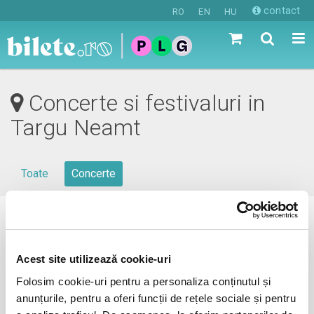
contact
RO
EN
HU
Concerte si festivaluri in
Targu Neamt
Toate
Concerte
0 evenimente in viitorul apropiat
revino mai tarziu
Acest site utilizează cookie-uri
Folosim cookie-uri pentru a personaliza conținutul și
anunțurile, pentru a oferi funcții de rețele sociale și pentru
anunta-ma pe email cand apare urmatorul eveniment la