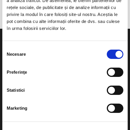
a analiza traficul. De asemenea, le oferim partenerilor de
Targu Neamt
rețele sociale, de publicitate și de analize informații cu
privire la modul în care folosiți site-ul nostru. Aceștia le
pot combina cu alte informații oferite de dvs. sau culese
în urma folosirii serviciilor lor.
Selecția
Necesare
consimțământului
Evenimente
Ajutor
Preferinţe
Teatru
Cum comand bilete?
Concerte si
Statistici
festivaluri
Plata online sau cash
Sport
Marketing
eBilet printat acasa
Pentru copii
Cultura
Livrare prin curier
Diverse