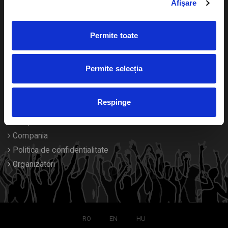
Afişare
Calendar
Returnare bilete
Permite toate
Duplicare bilete
Despre noi
Permite selecția
Contact
Respinge
Termeni si conditii
Despre Cookies
Compania
Politica de confidentialitate
Organizatori
RO
EN
HU