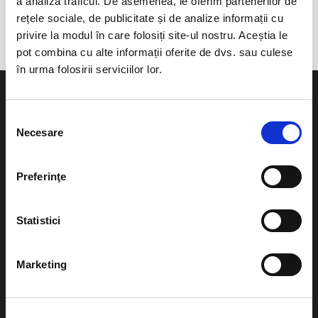
a analiza traficul. De asemenea, le oferim partenerilor de
Snagov
rețele sociale, de publicitate și de analize informații cu
privire la modul în care folosiți site-ul nostru. Aceștia le
pot combina cu alte informații oferite de dvs. sau culese
în urma folosirii serviciilor lor.
Selecția
Necesare
consimțământului
Evenimente
Ajutor
Preferinţe
Teatru
Cum comand bilete?
Concerte si
Statistici
festivaluri
Plata online sau cash
Sport
Marketing
eBilet printat acasa
Pentru copii
Cultura
Livrare prin curier
Diverse