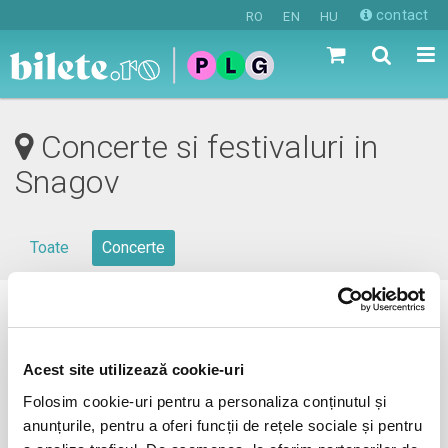
contact
RO
EN
HU
Concerte si festivaluri in
Snagov
Toate
Concerte
0 evenimente in viitorul apropiat
revino mai tarziu
Acest site utilizează cookie-uri
Folosim cookie-uri pentru a personaliza conținutul și
anunțurile, pentru a oferi funcții de rețele sociale și pentru
anunta-ma pe email cand apare urmatorul eveniment la