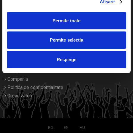
Afişare
Calendar
Returnare bilete
Permite toate
Duplicare bilete
Despre noi
Permite selecția
Contact
Respinge
Termeni si conditii
Despre Cookies
Compania
Politica de confidentialitate
Organizatori
RO
EN
HU