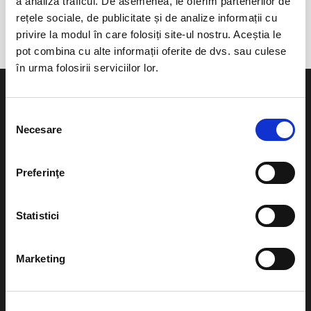
a analiza traficul. De asemenea, le oferim partenerilor de
Slanic
rețele sociale, de publicitate și de analize informații cu
privire la modul în care folosiți site-ul nostru. Aceștia le
pot combina cu alte informații oferite de dvs. sau culese
în urma folosirii serviciilor lor.
Selecția
Necesare
consimțământului
Evenimente
Ajutor
Preferinţe
Teatru
Cum comand bilete?
Concerte si
Statistici
festivaluri
Plata online sau cash
Sport
Marketing
eBilet printat acasa
Pentru copii
Cultura
Livrare prin curier
Diverse