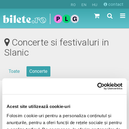
contact
RO
EN
HU
Concerte si festivaluri in
Slanic
Toate
Concerte
0 evenimente in viitorul apropiat
revino mai tarziu
Acest site utilizează cookie-uri
Folosim cookie-uri pentru a personaliza conținutul și
anunțurile, pentru a oferi funcții de rețele sociale și pentru
anunta-ma pe email cand apare urmatorul eveniment la