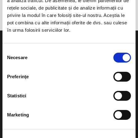
a analiza traficul. De asemenea, le oferim partenerilor de
Ozunca-Bai
rețele sociale, de publicitate și de analize informații cu
privire la modul în care folosiți site-ul nostru. Aceștia le
pot combina cu alte informații oferite de dvs. sau culese
în urma folosirii serviciilor lor.
Selecția
Necesare
consimțământului
Evenimente
Ajutor
Preferinţe
Teatru
Cum comand bilete?
Concerte si
Statistici
festivaluri
Plata online sau cash
Sport
Marketing
eBilet printat acasa
Pentru copii
Cultura
Livrare prin curier
Diverse