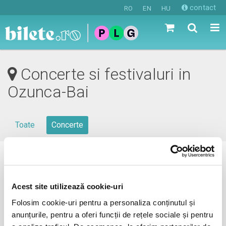
contact
RO
EN
HU
Concerte si festivaluri in
Ozunca-Bai
Toate
Concerte
0 evenimente in viitorul apropiat
revino mai tarziu
Acest site utilizează cookie-uri
Folosim cookie-uri pentru a personaliza conținutul și
anunțurile, pentru a oferi funcții de rețele sociale și pentru
anunta-ma pe email cand apare urmatorul eveniment la