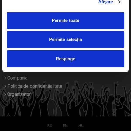
Afişare
Calendar
Returnare bilete
Permite toate
Duplicare bilete
Despre noi
Permite selecția
Contact
Respinge
Termeni si conditii
Despre Cookies
Compania
Politica de confidentialitate
Organizatori
RO
EN
HU