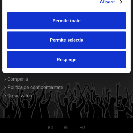
Afişare
Calendar
Returnare bilete
Permite toate
Duplicare bilete
Despre noi
Permite selecția
Contact
Respinge
Termeni si conditii
Despre Cookies
Compania
Politica de confidentialitate
Organizatori
RO
EN
HU