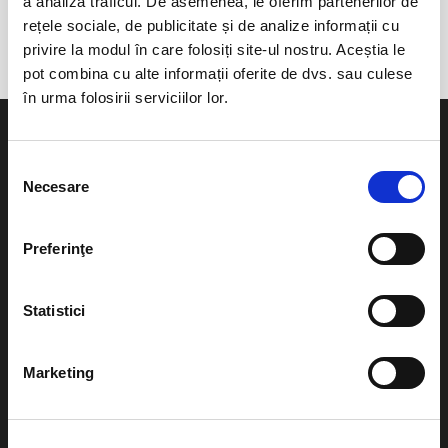
a analiza traficul. De asemenea, le oferim partenerilor de
ONLINE EDITION
rețele sociale, de publicitate și de analize informații cu
privire la modul în care folosiți site-ul nostru. Aceștia le
pot combina cu alte informații oferite de dvs. sau culese
în urma folosirii serviciilor lor.
Selecția
Necesare
consimțământului
Evenimente
Ajutor
Preferinţe
Teatru
Cum comand bilete?
Concerte si
Statistici
festivaluri
Plata online sau cash
Sport
Marketing
eBilet printat acasa
Pentru copii
Cultura
Livrare prin curier
Diverse