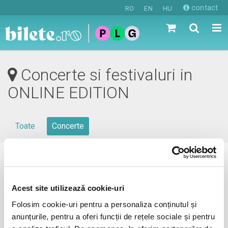
contact
RO
EN
HU
Concerte si festivaluri in
ONLINE EDITION
Toate
Concerte
0 evenimente in viitorul apropiat
revino mai tarziu
Acest site utilizează cookie-uri
Folosim cookie-uri pentru a personaliza conținutul și
anunțurile, pentru a oferi funcții de rețele sociale și pentru
anunta-ma pe email cand apare urmatorul eveniment la