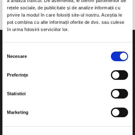
a analiza traficul. De asemenea, le oferim partenerilor de
Gordon-teto
rețele sociale, de publicitate și de analize informații cu
privire la modul în care folosiți site-ul nostru. Aceștia le
pot combina cu alte informații oferite de dvs. sau culese
în urma folosirii serviciilor lor.
Selecția
Necesare
consimțământului
Evenimente
Ajutor
Preferinţe
Teatru
Cum comand bilete?
Concerte si
Statistici
festivaluri
Plata online sau cash
Sport
Marketing
eBilet printat acasa
Pentru copii
Cultura
Livrare prin curier
Diverse