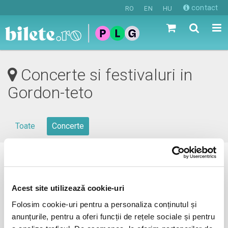
contact
RO
EN
HU
Concerte si festivaluri in
Gordon-teto
Toate
Concerte
0 evenimente in viitorul apropiat
revino mai tarziu
Acest site utilizează cookie-uri
Folosim cookie-uri pentru a personaliza conținutul și
anunțurile, pentru a oferi funcții de rețele sociale și pentru
anunta-ma pe email cand apare urmatorul eveniment la