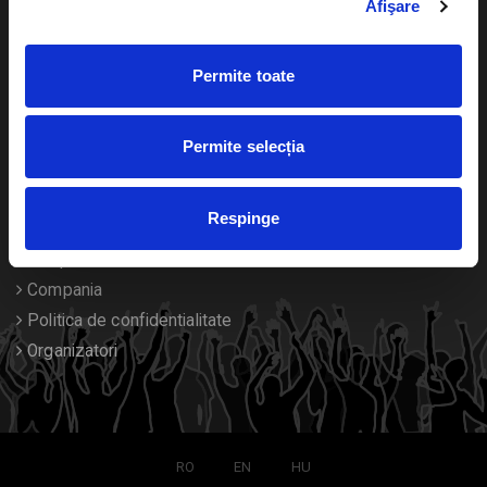
Afişare
Calendar
Returnare bilete
Permite toate
Duplicare bilete
Despre noi
Permite selecția
Contact
Respinge
Termeni si conditii
Despre Cookies
Compania
Politica de confidentialitate
Organizatori
RO
EN
HU