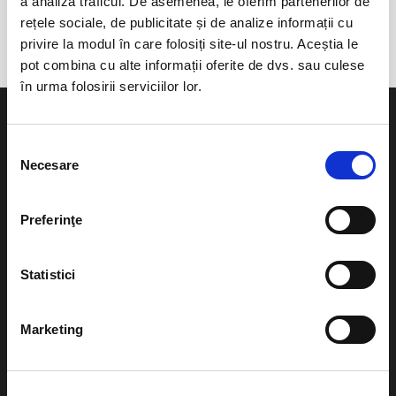
a analiza traficul. De asemenea, le oferim partenerilor de
Fagaras
rețele sociale, de publicitate și de analize informații cu
privire la modul în care folosiți site-ul nostru. Aceștia le
pot combina cu alte informații oferite de dvs. sau culese
în urma folosirii serviciilor lor.
Selecția
Necesare
consimțământului
Evenimente
Ajutor
Preferinţe
Teatru
Cum comand bilete?
Concerte si
Statistici
festivaluri
Plata online sau cash
Sport
Marketing
eBilet printat acasa
Pentru copii
Cultura
Livrare prin curier
Diverse