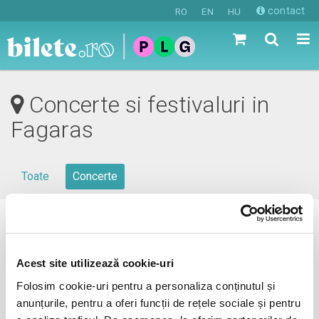
contact
RO
EN
HU
Concerte si festivaluri in
Fagaras
Toate
Concerte
0 evenimente in viitorul apropiat
revino mai tarziu
Acest site utilizează cookie-uri
Folosim cookie-uri pentru a personaliza conținutul și
anunțurile, pentru a oferi funcții de rețele sociale și pentru
anunta-ma pe email cand apare urmatorul eveniment la