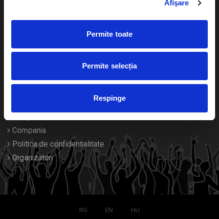
Afişare
Calendar
Returnare bilete
Permite toate
Duplicare bilete
Despre noi
Permite selecția
Contact
Respinge
Termeni si conditii
Despre Cookies
Compania
Politica de confidentialitate
Organizatori
RO
EN
HU