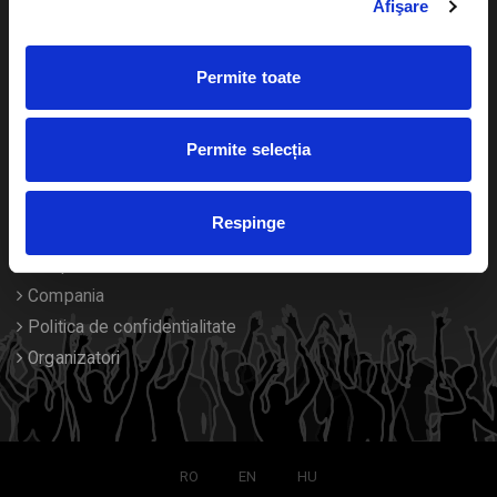
Afişare
Calendar
Returnare bilete
Permite toate
Duplicare bilete
Despre noi
Permite selecția
Contact
Respinge
Termeni si conditii
Despre Cookies
Compania
Politica de confidentialitate
Organizatori
RO
EN
HU