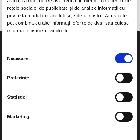
a analiza traficul. De asemenea, le oferim partenerilor de
Estonia
rețele sociale, de publicitate și de analize informații cu
privire la modul în care folosiți site-ul nostru. Aceștia le
pot combina cu alte informații oferite de dvs. sau culese
în urma folosirii serviciilor lor.
Selecția
Necesare
consimțământului
Evenimente
Ajutor
Preferinţe
Teatru
Cum comand bilete?
Concerte si
Statistici
festivaluri
Plata online sau cash
Sport
Marketing
eBilet printat acasa
Pentru copii
Cultura
Livrare prin curier
Diverse