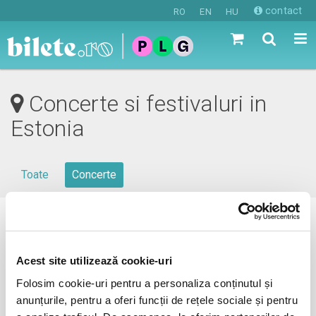
contact
RO
EN
HU
Concerte si festivaluri in
Estonia
Toate
Concerte
0 evenimente in viitorul apropiat
revino mai tarziu
Acest site utilizează cookie-uri
Folosim cookie-uri pentru a personaliza conținutul și
anunțurile, pentru a oferi funcții de rețele sociale și pentru
anunta-ma pe email cand apare urmatorul eveniment la