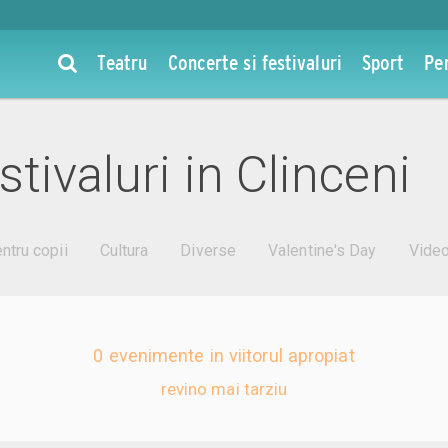
Teatru
Concerte si festivaluri
Sport
Pe
tivaluri in Clinceni
ntru copii
Cultura
Diverse
Valentine's Day
Vide
0 evenimente in viitorul apropiat
revino mai tarziu