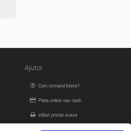
Ajutor
Cum comand bilete?
Plata online sau cash
eBilet printat acasa
Livrare prin curier