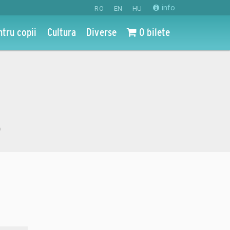
info
RO
EN
HU
ntru copii
Cultura
Diverse
0 bilete
o