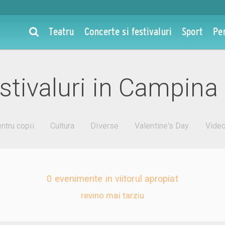
Teatru
Concerte si festivaluri
Sport
Pe
stivaluri in Campina
ntru copii
Cultura
Diverse
Valentine's Day
Vide
0 evenimente in viitorul apropiat
revino mai tarziu