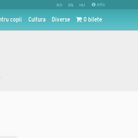
info
RO
EN
HU
ntru copii
Cultura
Diverse
0 bilete
o