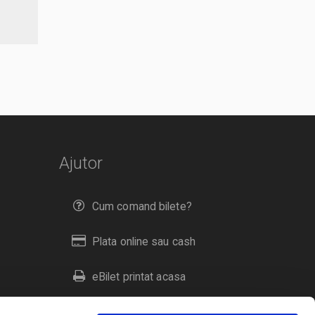
Ajutor
Cum comand bilete?
Plata online sau cash
eBilet printat acasa
Livrare prin curier