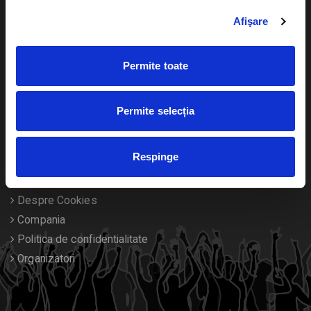
Cultura
Livrare prin curier
Afişare
Diverse
Calendar
Returnare bilete
Permite toate
Duplicare bilete
Permite selecția
Despre noi
Respinge
Contact
Termeni si conditii
Despre Cookies
Compania
Politica de confidentialitate
Organizatori