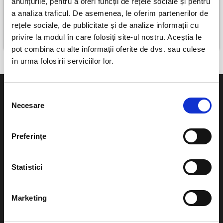
anunțurile, pentru a oferi funcții de rețele sociale și pentru
Summer Well
a analiza traficul. De asemenea, le oferim partenerilor de
rețele sociale, de publicitate și de analize informații cu
Buftea
privire la modul în care folosiți site-ul nostru. Aceștia le
perioada 7 aug - 9 aug
pot combina cu alte informații oferite de dvs. sau culese
în urma folosirii serviciilor lor.
Selecția
Necesare
consimțământului
Evenimente
Ajutor
Preferinţe
Teatru
Cum comand bilete?
Statistici
Concerte si
festivaluri
Plata online sau cash
Marketing
Sport
eBilet printat acasa
Pentru copii