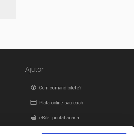
Ajutor
Cum comand bilete?
Plata online sau cash
eBilet printat acasa
Livrare prin curier