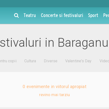
Teatru
Concerte si festivaluri
Sport
Pe
stivaluri in Baraganu
ntru copii
Cultura
Diverse
Valentine's Day
Vide
0 evenimente in viitorul apropiat
revino mai tarziu