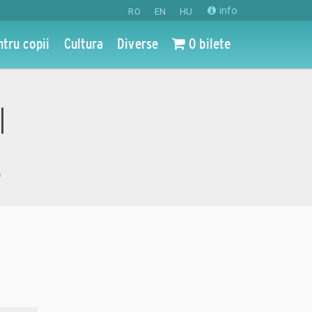
info
RO
EN
HU
ntru copii
Cultura
Diverse
0 bilete
l
o