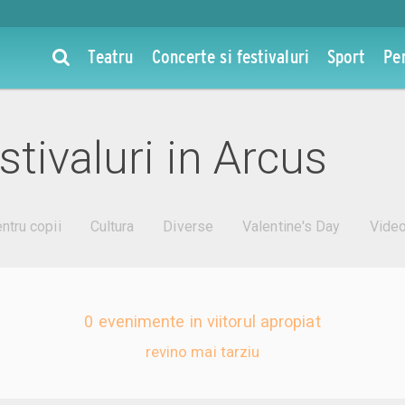
Teatru
Concerte si festivaluri
Sport
Pe
stivaluri in Arcus
ntru copii
Cultura
Diverse
Valentine's Day
Vide
0 evenimente in viitorul apropiat
revino mai tarziu