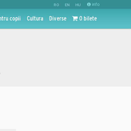
info
RO
EN
HU
ntru copii
Cultura
Diverse
0 bilete
o