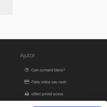
Ajutor
Cum comand bilete?
Plata online sau cash
eBilet printat acasa
Livrare prin curier