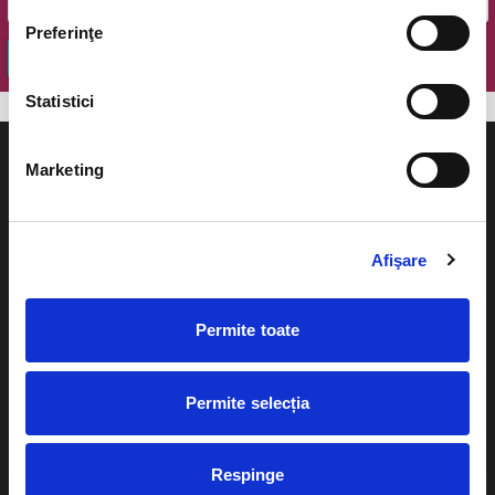
Preferinţe
OK
Statistici
Marketing
Evenimente
Ajutor
Afişare
Teatru
Cum comand bilete?
Permite toate
Concerte si
festivaluri
Plata online sau cash
Sport
Permite selecția
eBilet printat acasa
Pentru copii
Cultura
Respinge
Livrare prin curier
Diverse