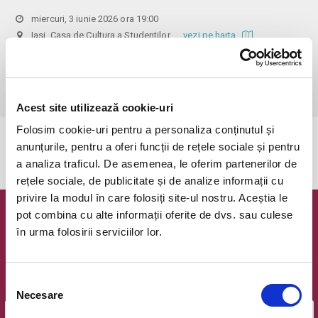
miercuri, 3 iunie 2026 ora 19:00
Iasi, Casa de Cultura a Studentilor
vezi pe harta
 Biletele se pot achiziționa on-line până în ziua concertului, la ora 
12. După această oră, biletele se pot achiziționa de la casieria 
Filarmonicii.
Acest site utilizează cookie-uri
Folosim cookie-uri pentru a personaliza conținutul și
Evenimentul a expirat.
anunțurile, pentru a oferi funcții de rețele sociale și pentru
a analiza traficul. De asemenea, le oferim partenerilor de
rețele sociale, de publicitate și de analize informații cu
privire la modul în care folosiți site-ul nostru. Aceștia le
pot combina cu alte informații oferite de dvs. sau culese
Newsletter @ Bilete.ro
în urma folosirii serviciilor lor.
Oferte exclusive si o editie saptamanala cu cele mai noi
evenimente.
Selecția
Email
Necesare
consimțământului