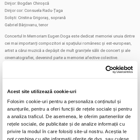
Dirijor: Bogdan Chiroșcă
Dirijor cor: Consuela Radu-Țaga
Soliști: Cristina Grigoraș, soprană
Gabriel Bârjovanu, tenor
Concertul In Memoriam Eugen Doga este dedicat memoriei unuia dintre
cei mai importanți compozitori ai spațiului românesc și est-european,
artist a cărui muzică a depășit de mult granițele sălii de concert și ale
cinematografiei, devenind parte a memoriei afective colective.
Născut la 1 martie 1937, în satul Mocra din raionul Rîbnița, Eugen Doga
s-a format la Școala de Muzică Ștefan Neaga și la Conservatorul din
Chișinău, continuându-și studiile la Institutul de Arte Gavriil Musicescu,
sub îndrumarea profesorului Solomon Lobel.
Acest site utilizează cookie-uri
Folosim cookie-uri pentru a personaliza conținutul și
Violoncelist, profesor și apoi compozitor, Doga a construit, de-a lungul
anunțurile, pentru a oferi funcții de rețele sociale și pentru
CONTINUARE
unei cariere de peste șase decenii, o operă impresionantă, care
a analiza traficul. De asemenea, le oferim partenerilor de
cuprinde muzică simfonică, lucrări corale și camerale, balet, lied și, mai
Distribuie aceasta pagina
ales, muzică de film.
rețele sociale, de publicitate și de analize informații cu
privire la modul în care folosiți site-ul nostru. Aceștia le
Numele său a devenit cunoscut în întreaga lume prin colaborările cu
pot combina cu alte informații oferite de dvs. sau culese