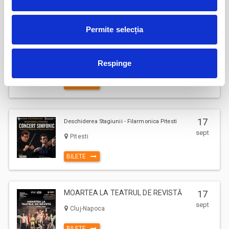
BILETE
Permite selecția
AȘTEPTÂNDU-L PE ULISE
17
sept
Respinge
Cluj-Napoca
BILETE
17
Deschiderea Stagiunii - Filarmonica Pitesti
sept
Pitesti
BILETE
MOARTEA LA TEATRUL DE REVISTĂ
17
sept
Cluj-Napoca
BILETE