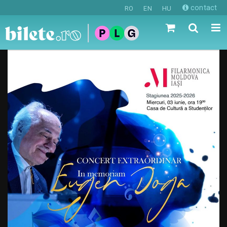
contact
RO
EN
HU