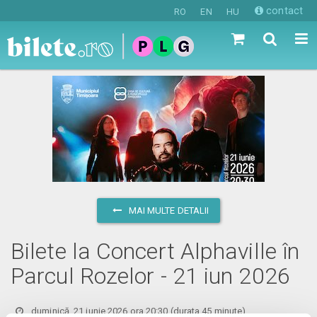
contact
RO
EN
HU
MAI MULTE DETALII
Bilete la Concert Alphaville în
Parcul Rozelor - 21 iun 2026
duminică, 21 iunie 2026 ora 20:30
(durata 45 minute)