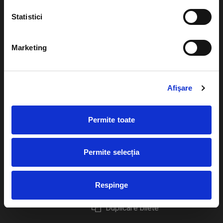
Statistici
Marketing
Evenimente
Ajutor
Teatru
Cum comand bilete?
Afişare
Concerte si
festivaluri
Plata online sau cash
Permite toate
Sport
eBilet printat acasa
Pentru copii
Cultura
Permite selecția
Livrare prin curier
Diverse
Calendar
Returnare bilete
Respinge
Duplicare bilete