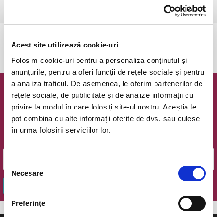
Timisoara, Parcul Rozelor
vezi pe harta
Evenimentul a expirat.
Acest site utilizează cookie-uri
Folosim cookie-uri pentru a personaliza conținutul și
anunțurile, pentru a oferi funcții de rețele sociale și pentru
a analiza traficul. De asemenea, le oferim partenerilor de
Newsletter @ Bilete.ro
rețele sociale, de publicitate și de analize informații cu
privire la modul în care folosiți site-ul nostru. Aceștia le
Oferte exclusive si o editie saptamanala cu cele mai noi
pot combina cu alte informații oferite de dvs. sau culese
evenimente.
în urma folosirii serviciilor lor.
Email
Selecția
Necesare
consimțământului
OK
Preferinţe