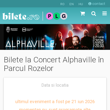
contact
RO
EN
HU
Bilete la Concert Alphaville în
Parcul Rozelor
Data si locatia
ultimul eveniment a fost pe 21 iun 2026
momentan nu sunt programate alte