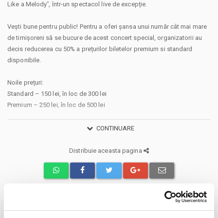
Like a Melodyˮ, într-un spectacol live de excepție.
Vești bune pentru public! Pentru a oferi șansa unui număr cât mai mare
de timișoreni să se bucure de acest concert special, organizatorii au
decis reducerea cu 50% a prețurilor biletelor premium si standard
disponibile.
Noile prețuri:
Standard – 150 lei, în loc de 300 lei
Premium – 250 lei, în loc de 500 lei
Nu rata ocazia de a participa la unul dintre cele mai importante
CONTINUARE
concerte ale verii, la prețuri speciale !
Distribuie aceasta pagina
Va aducem la cunostinta ca pe langa preturile biletelor sau
abonamentelor afisate, pot exista si costuri aditionale ce trebuie
suportate de dvs., respectiv: taxe de intermediere, procesare, emitere
bilet, comisioane, cost de livrare (in cazul in care veti solicita livrarea
prin curier a biletului/abonamentului); cost Asigurare En Garde (in cazul
in care veti opta pentru incheierea unei asigurari de bilete), costuri
Evenimente similare