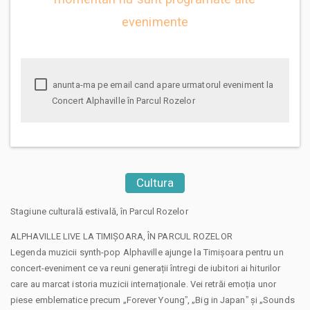
evenimente
anunta-ma pe email cand apare urmatorul eveniment la
Concert Alphaville în Parcul Rozelor
Cultura
Stagiune culturală estivală, în Parcul Rozelor
ALPHAVILLE LIVE LA TIMIȘOARA, ÎN PARCUL ROZELOR
Legenda muzicii synth-pop Alphaville ajunge la Timișoara pentru un
concert-eveniment ce va reuni generații întregi de iubitori ai hiturilor
care au marcat istoria muzicii internaționale. Vei retrăi emoția unor
piese emblematice precum „Forever Youngˮ, „Big in Japanˮ și „Sounds