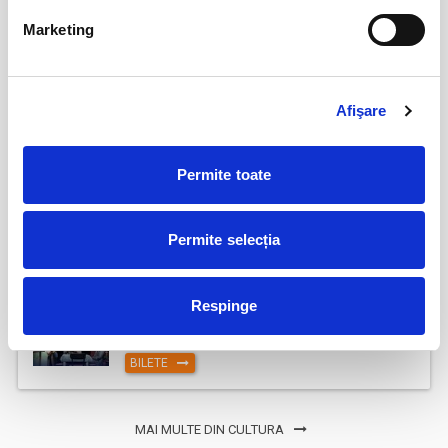
17
Deschiderea Stagiunii - Filarmonica Pitesti
Marketing
sept
Pitesti
BILETE
Afişare
MOARTEA LA TEATRUL DE REVISTĂ
17
Permite toate
sept
Cluj-Napoca
BILETE
Permite selecția
18
Son, Mother and Father sit at a table in
Respinge
silence
sept
Cluj-Napoca
BILETE
MAI MULTE DIN CULTURA