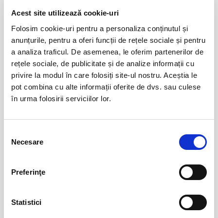
identificate separat in pasii comenzii.
Acest site utilizează cookie-uri
Prin cumpararea unui bilet sau abonament de pe site-ul nostru Bilete.ro,
12
VIYAF VIRTUOSI - MARILE CONCERTE
PENTRU PIAN II
cumparatorul se obliga sa respecte Regulile de participare si acces la
Folosim cookie-uri pentru a personaliza conținutul și
aug
eveniment, precum si
Termenii si Conditiile
site-ului Bilete.ro
anunțurile, pentru a oferi funcții de rețele sociale și pentru
Arad
a analiza traficul. De asemenea, le oferim partenerilor de
BILETE
Taxa administrare - 2%
rețele sociale, de publicitate și de analize informații cu
Taxa procesare - 2 lei
privire la modul în care folosiți site-ul nostru. Aceștia le
Un bilet este valabil pentru o singura persoana. Toti participantii la
Șoricelul neascultător
23
pot combina cu alte informații oferite de dvs. sau culese
eveniment, adulti si copii, trebuie sa cumpere bilet sau abonament,
aug
în urma folosirii serviciilor lor.
Bucuresti
indiferent de varsta. (Mai putin cazurile unde este specificata gratuitate
in limita de varsta).
BILETE
Va rugam sa respectati orele de acces in sala de spectacol sau in locul
Selecția
de desfasurare a evenimentului inscriptionate pe bilet, pentru a evita
Necesare
consimțământului
aglomerarea pe caile de acces sau deranjarea celorlalti spectatori
AȘTEPTÂNDU-L PE ULISE
17
dupa inceperea spectacolului/evenimentului.
sept
Cluj-Napoca
Preferinţe
BILETE
Statistici