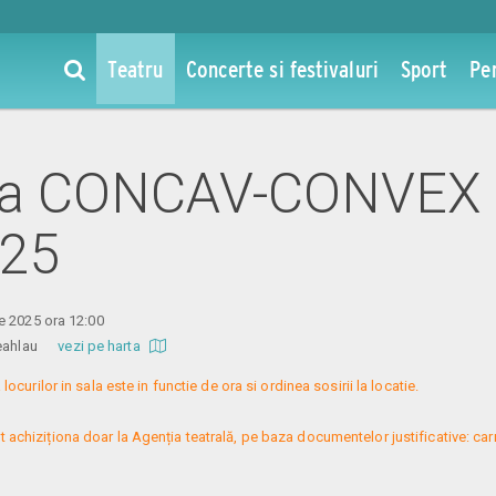
Teatru
Concerte si festivaluri
Sport
Pe
 la CONCAV-CONVEX 
025
e 2025 ora 12:00
 Ceahlau
vezi pe harta
curilor in sala este in functie de ora si ordinea sosirii la locatie.

t achiziționa doar la Agenția teatrală, pe baza documentelor justificative: car