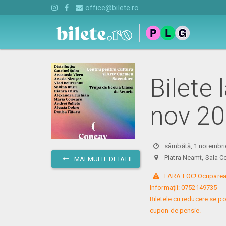
office@bilete.ro
Bilete
nov 2
sâmbătă, 1 noiembri
Piatra Neamt, Sala
MAI MULTE DETALII
 FARA LOC! Ocuparea lo
Informații: 0752149735

Biletele cu reducere se po
cupon de pensie.