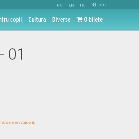
info
RO
EN
HU
ntru copii
Cultura
Diverse
0 bilete
- 01
net de elev/student, 