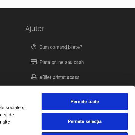
Ajutor
Cum comand bilete?
Plata online sau cash
eBilet printat acasa
Livrare prin curier
Permite toate
Returnare bilete
le sociale și
e și de
Permite selecția
u alte
Duplicare bilete