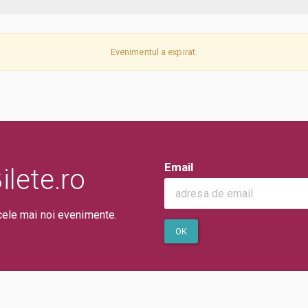
Evenimentul a expirat.
Email
lete.ro
cele mai noi evenimente.
OK