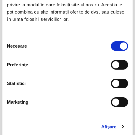
privire la modul în care folosiți site-ul nostru. Aceștia le
Distribuie aceasta pagina
pot combina cu alte informații oferite de dvs. sau culese
în urma folosirii serviciilor lor.
Selecția
Necesare
consimțământului
Evenimente similare
10 milioane și o cutie de cafea
07
Preferinţe
aug
Bucuresti
Statistici
BILETE
Marketing
Hansel si Gretel - Compania la
08
Mustata
aug
Bucuresti
BILETE
Afişare