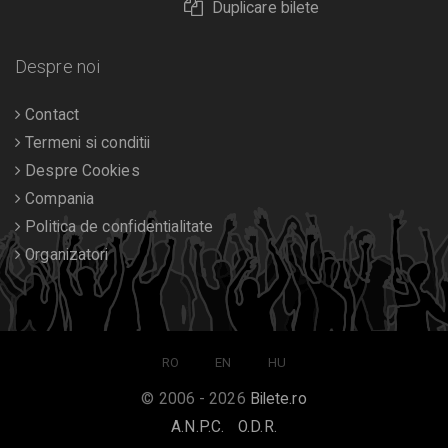
Duplicare bilete
Despre noi
Contact
Termeni si conditii
Despre Cookies
Compania
Politica de confidentialitate
Organizatori
RO
EN
HU
© 2006 - 2026
Bilete.ro
A.N.P.C.
O.D.R.