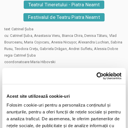
Teatrul Tineretului - Piatra Neamt
Festivalul de Teatru Piatra Neamt
text Catrinel Șuba
cu: Catrinel Șuba, Anastasia Vieru, Bianca Chira, Denisa Tătaru, Vlad
Bourceanu, Maria Cojocaru, Anesia Nicușor, Alexandra Luchian, Sabina
Rusu, Teodora Crețu, Gabriela Drăgan, Andrei Sufletu, Alessia Dobre
regia Catrinel Șuba
coordonatoare Maria Hibovski
Durata: 1h 30′
+14
CONCAV-CONVEX este un spectacol despre sine, care combină într-o
manieră metaforică adevărul din spatele unei măști pe care o purtăm zi
Acest site utilizează cookie-uri
de zi și visul de a te regăsi. Prezintă în diverse situații puterea simplității
Folosim cookie-uri pentru a personaliza conținutul și
și ușurința distrugerii și cum aceasta formează o coliziune cu care ne
anunțurile, pentru a oferi funcții de rețele sociale și pentru
înfruntăm prin diferite forme . Putem oare să vorbim toți de același
a analiza traficul. De asemenea, le oferim partenerilor de
lucru, dar să-l numim diferit? Răspunsul vă aparține.
rețele sociale, de publicitate și de analize informații cu