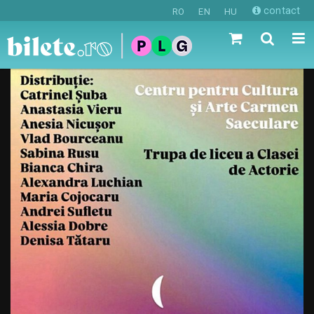
contact
RO
EN
HU