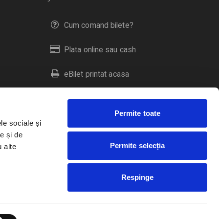
Cum comand bilete?
Plata online sau cash
eBilet printat acasa
Livrare prin curier
Permite toate
Returnare bilete
le sociale și
e și de
Permite selecția
u alte
Duplicare bilete
Respinge
RO
EN
HU