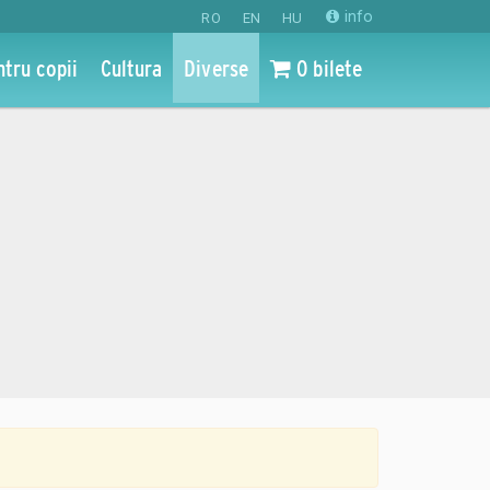
info
RO
EN
HU
ntru copii
Cultura
Diverse
0 bilete