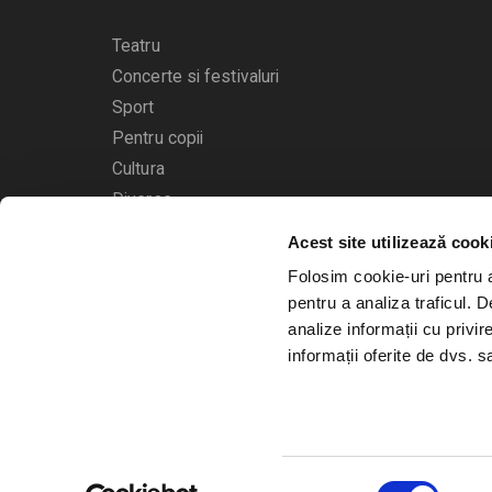
Teatru
Concerte si festivaluri
Sport
Pentru copii
Cultura
Diverse
Acest site utilizează cook
Calendarul evenimentelor
Folosim cookie-uri pentru a 
pentru a analiza traficul. 
analize informații cu privir
informații oferite de dvs. sa
© 2006 - 2026
Bilete.ro
Selecția
A.N.P.C.
O.D.R.