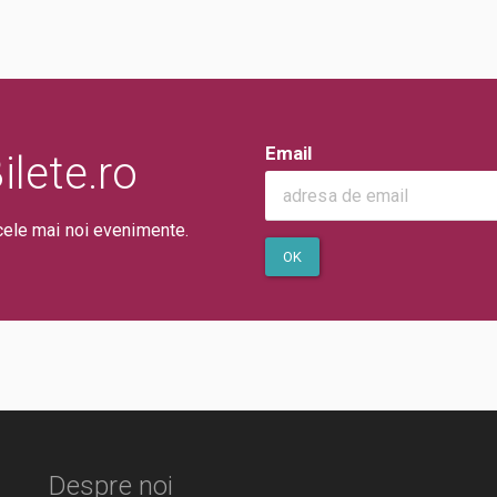
Email
lete.ro
cele mai noi evenimente.
OK
Despre noi