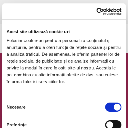
vineri, 19 mai 2023 ora 19:00
Targu Mures, Parcare Auchan Sud
vezi pe harta
Acest site utilizează cookie-uri
Evenimentul a expirat.
Folosim cookie-uri pentru a personaliza conținutul și
anunțurile, pentru a oferi funcții de rețele sociale și pentru
a analiza traficul. De asemenea, le oferim partenerilor de
rețele sociale, de publicitate și de analize informații cu
Newsletter @ Bilete.ro
privire la modul în care folosiți site-ul nostru. Aceștia le
pot combina cu alte informații oferite de dvs. sau culese
Oferte exclusive si o editie saptamanala cu cele mai noi
în urma folosirii serviciilor lor.
evenimente.
Email
Selecția
Necesare
consimțământului
OK
Preferinţe