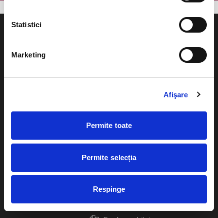
Statistici
Marketing
Evenimente
Ajutor
Teatru
Afişare
Cum comand bilete?
Concerte si
festivaluri
Plata online sau cash
Permite toate
Sport
eBilet printat acasa
Pentru copii
Permite selecția
Cultura
Livrare prin curier
Diverse
Respinge
Calendar
Returnare bilete