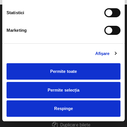
Statistici
Marketing
Evenimente
Ajutor
Teatru
Afişare
Cum comand bilete?
Concerte si
festivaluri
Plata online sau cash
Permite toate
Sport
eBilet printat acasa
Pentru copii
Permite selecția
Cultura
Livrare prin curier
Diverse
Respinge
Calendar
Returnare bilete
Duplicare bilete