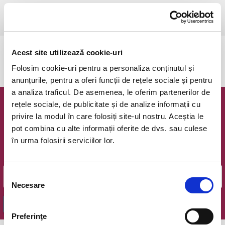
Craiova, Cartierul Craiovita (Vis-a-vis de Kaufland)
vezi pe harta
Acest site utilizează cookie-uri
Evenimentul a expirat.
Folosim cookie-uri pentru a personaliza conținutul și
anunțurile, pentru a oferi funcții de rețele sociale și pentru
a analiza traficul. De asemenea, le oferim partenerilor de
rețele sociale, de publicitate și de analize informații cu
Newsletter @ Bilete.ro
privire la modul în care folosiți site-ul nostru. Aceștia le
pot combina cu alte informații oferite de dvs. sau culese
Oferte exclusive si o editie saptamanala cu cele mai noi
în urma folosirii serviciilor lor.
evenimente.
Email
Selecția
Necesare
consimțământului
OK
Preferinţe