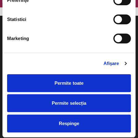
Preferinţe
Statistici
Marketing
Evenimente
Ajutor
Afişare
Teatru
Cum comand bilete?
Concerte si
Permite toate
festivaluri
Plata online sau cash
Sport
eBilet printat acasa
Pentru copii
Permite selecția
Cultura
Livrare prin curier
Diverse
Respinge
Calendar
Returnare bilete