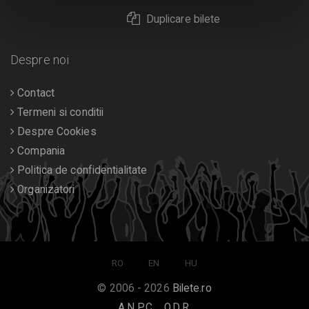
Duplicare bilete
Despre noi
Contact
Termeni si conditii
Despre Cookies
Compania
Politica de confidentialitate
Organizatori
RO
EN
HU
© 2006 - 2026
Bilete.ro
A.N.P.C.
O.D.R.