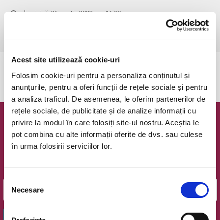
duminică, 26 martie 2023 ora 16:00
Carei, Strada Independentei (Vis-a-vis de gara)
vezi pe harta
Acest site utilizează cookie-uri
Evenimentul a expirat.
Folosim cookie-uri pentru a personaliza conținutul și
anunțurile, pentru a oferi funcții de rețele sociale și pentru
a analiza traficul. De asemenea, le oferim partenerilor de
rețele sociale, de publicitate și de analize informații cu
privire la modul în care folosiți site-ul nostru. Aceștia le
Newsletter @ Bilete.ro
pot combina cu alte informații oferite de dvs. sau culese
în urma folosirii serviciilor lor.
Oferte exclusive si o editie saptamanala cu cele mai noi
evenimente.
Email
Selecția
Necesare
consimțământului
OK