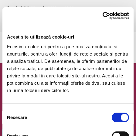
sâmbătă, 22 aprilie 2023 ora 18:00
Bistrita, Strada Aerodromului (Vis-a-vis de noua Sala Polivalenta)
vezi pe harta
Acest site utilizează cookie-uri
Evenimentul a expirat.
Folosim cookie-uri pentru a personaliza conținutul și
anunțurile, pentru a oferi funcții de rețele sociale și pentru
a analiza traficul. De asemenea, le oferim partenerilor de
rețele sociale, de publicitate și de analize informații cu
privire la modul în care folosiți site-ul nostru. Aceștia le
Newsletter @ Bilete.ro
pot combina cu alte informații oferite de dvs. sau culese
în urma folosirii serviciilor lor.
Oferte exclusive si o editie saptamanala cu cele mai noi
evenimente.
Email
Selecția
Necesare
consimțământului
OK