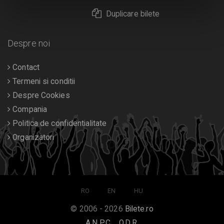
Duplicare bilete
Despre noi
Contact
Termeni si conditii
Despre Cookies
Compania
Politica de confidentialitate
Organizatori
RO
EN
HU
© 2006 - 2026
Bilete.ro
A.N.P.C.
O.D.R.