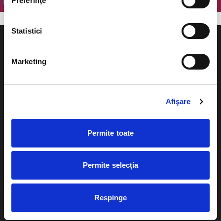
Preferinţe
Statistici
Marketing
Evenimente
Ajutor
Afişare
Teatru
Cum comand bilete?
Concerte si
Permite toate
festivaluri
Plata online sau cash
Sport
eBilet printat acasa
Pentru copii
Permite selecția
Cultura
Livrare prin curier
Diverse
Respinge
Calendar
Returnare bilete