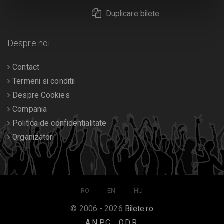
Duplicare bilete
Despre noi
Contact
Termeni si conditii
Despre Cookies
Compania
Politica de confidentialitate
Organizatori
RO
EN
HU
© 2006 - 2026
Bilete.ro
A.N.P.C.
O.D.R.