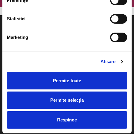
Preferinţe
Statistici
Marketing
Evenimente
Ajutor
Afişare
Teatru
Cum comand bilete?
Concerte si
Permite toate
festivaluri
Plata online sau cash
Sport
eBilet printat acasa
Pentru copii
Permite selecția
Cultura
Livrare prin curier
Diverse
Respinge
Calendar
Returnare bilete