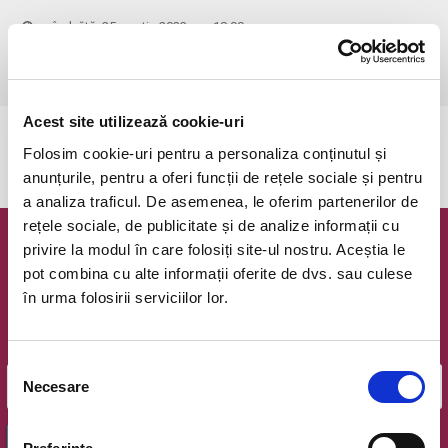
sâmbătă, 25 martie 2023 ora 18:00
Carei, Strada Independentei (Vis-a-vis de gara)
vezi pe harta
Acest site utilizează cookie-uri
Evenimentul a expirat.
Folosim cookie-uri pentru a personaliza conținutul și
anunțurile, pentru a oferi funcții de rețele sociale și pentru
a analiza traficul. De asemenea, le oferim partenerilor de
rețele sociale, de publicitate și de analize informații cu
privire la modul în care folosiți site-ul nostru. Aceștia le
Newsletter @ Bilete.ro
pot combina cu alte informații oferite de dvs. sau culese
în urma folosirii serviciilor lor.
Oferte exclusive si o editie saptamanala cu cele mai noi
evenimente.
Email
Selecția
Necesare
consimțământului
OK