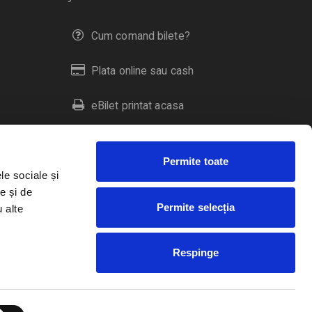
Cum comand bilete?
Plata online sau cash
eBilet printat acasa
Livrare prin curier
Permite toate
Returnare bilete
le sociale și
e și de
Permite selecția
u alte
Duplicare bilete
Respinge
RO
EN
HU