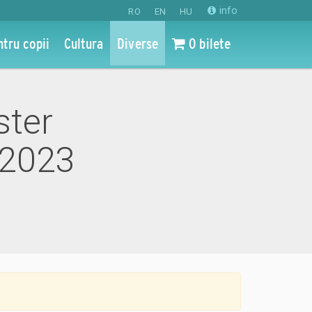
info
RO
EN
HU
ntru copii
Cultura
Diverse
0 bilete
ster
 2023