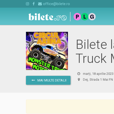
office@bilete.ro
Bilete 
Truck 
marți, 18 aprilie 2023
Dej, Strada 1 Mai
MAI MULTE DETALII