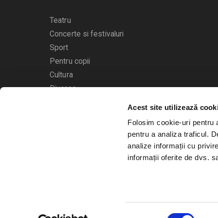
Teatru
Concerte si festivaluri
Sport
Pentru copii
Cultura
Diverse
Acest site utilizează cook
Calendarul evenimentelor
Folosim cookie-uri pentru a 
pentru a analiza traficul. 
analize informații cu privir
informații oferite de dvs. sa
© 2006 - 2026
Bilete.ro
Selecția
A.N.P.C.
O.D.R.