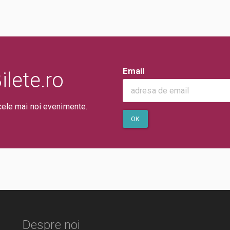
Email
lete.ro
cele mai noi evenimente.
OK
Despre noi