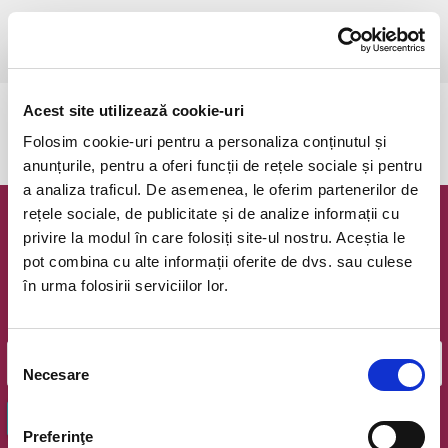
sâmbătă, 15 aprilie 2023 ora 18:00
Zalau, Bulevardul Mihai Viteazul
vezi pe harta
Acest site utilizează cookie-uri
Evenimentul a expirat.
Folosim cookie-uri pentru a personaliza conținutul și
anunțurile, pentru a oferi funcții de rețele sociale și pentru
a analiza traficul. De asemenea, le oferim partenerilor de
rețele sociale, de publicitate și de analize informații cu
Newsletter @ Bilete.ro
privire la modul în care folosiți site-ul nostru. Aceștia le
pot combina cu alte informații oferite de dvs. sau culese
Oferte exclusive si o editie saptamanala cu cele mai noi
în urma folosirii serviciilor lor.
evenimente.
Email
Selecția
Necesare
consimțământului
OK
Preferinţe