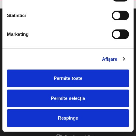
Statistici
Marketing
Evenimente
Ajutor
Teatru
Afişare
Cum comand bilete?
Concerte si
festivaluri
Plata online sau cash
Permite toate
Sport
eBilet printat acasa
Pentru copii
Permite selecția
Cultura
Livrare prin curier
Diverse
Respinge
Calendar
Returnare bilete